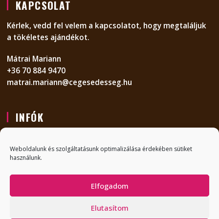
KAPCSOLAT
Kérlek, vedd fel velem a kapcsolatot, hogy megtaláljuk
a tökéletes ajándékot.
Mátrai Mariann
+36 70 884 9470
matrai.mariann@cegesedesseg.hu
INFÓK
KAPCSOLAT
Weboldalunk és szolgáltatásunk optimalizálása érdekében sütiket
GYIK
használunk.
ADATVÉDELMI NYILATKOZAT
Elfogadom
ÁLTALÁNOS SZERZŐDÉSI FELTÉTELEK
Elutasítom