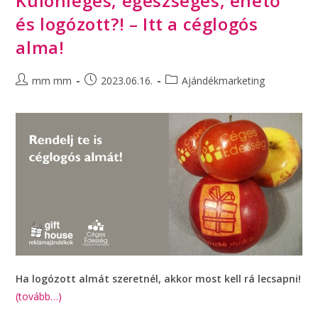
Különleges, egészséges, ehető
és logózott?! – Itt a céglogós
alma!
mm mm
2023.06.16.
Ajándékmarketing
Ha logózott almát szeretnél, akkor most kell rá lecsapni!
(tovább…)