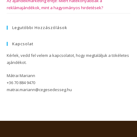
Az ajándékmarketing ereje: Miért hatékonyabbak a
reklámajándékok, mint a hagyományos hirdetések?
Legutóbbi Hozzászólások
Kapcsolat
Kérlek, vedd fel velem a kapcsolatot, hogy megtaláljuk a tökéletes
ajándékot.
Mátrai Mariann
+36 70 884 9470
matrai.mariann@cegesedesseg.hu