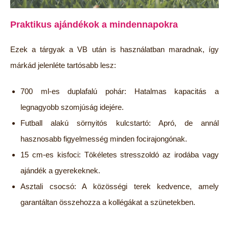
Praktikus ajándékok a mindennapokra
Ezek a tárgyak a VB után is használatban maradnak, így
márkád jelenléte tartósabb lesz:
700 ml-es duplafalú pohár: Hatalmas kapacitás a
legnagyobb szomjúság idejére.
Futball alakú sörnyitós kulcstartó: Apró, de annál
hasznosabb figyelmesség minden focirajongónak.
15 cm-es kisfoci: Tökéletes stresszoldó az irodába vagy
ajándék a gyerekeknek.
Asztali csocsó: A közösségi terek kedvence, amely
garantáltan összehozza a kollégákat a szünetekben.