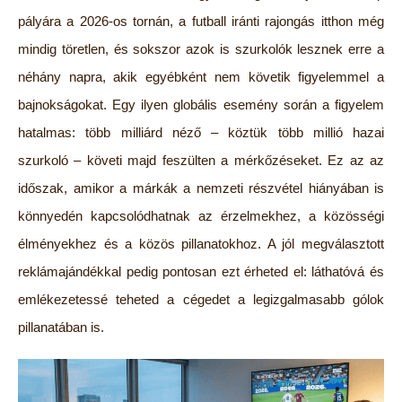
pályára a 2026-os tornán, a futball iránti rajongás itthon még
mindig töretlen, és sokszor azok is szurkolók lesznek erre a
néhány napra, akik egyébként nem követik figyelemmel a
bajnokságokat. Egy ilyen globális esemény során a figyelem
hatalmas: több milliárd néző – köztük több millió hazai
szurkoló – követi majd feszülten a mérkőzéseket. Ez az az
időszak, amikor a márkák a nemzeti részvétel hiányában is
könnyedén kapcsolódhatnak az érzelmekhez, a közösségi
élményekhez és a közös pillanatokhoz. A jól megválasztott
reklámajándékkal pedig pontosan ezt érheted el: láthatóvá és
emlékezetessé teheted a cégedet a legizgalmasabb gólok
pillanatában is.