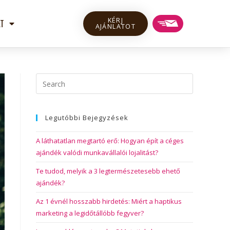
KÉRJ
T
AJÁNLATOT
Legutóbbi Bejegyzések
A láthatatlan megtartó erő: Hogyan épít a céges
ajándék valódi munkavállalói lojalitást?
Te tudod, melyik a 3 legtermészetesebb ehető
ajándék?
Az 1 évnél hosszabb hirdetés: Miért a haptikus
marketing a legidőtállóbb fegyver?