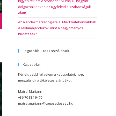
Ingyen reklám a strandon? Mutatjuk, hogyan
dolgoznak neked az ügyfeleid a szabadságuk
alatt!
Az ajándékmarketing ereje: Miért hatékonyabbak
a reklámajándékok, mint a hagyományos
hirdetések?
Legutóbbi Hozzászólások
Kapcsolat
Kérlek, vedd fel velem a kapcsolatot, hogy
megtaláljuk a tökéletes ajándékot.
Mátrai Mariann
+36 70 884 9470
matrai.mariann@cegesedesseg.hu