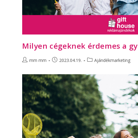
Milyen cégeknek érdemes a gy
mm mm
2023.04.19.
Ajándékmarketing