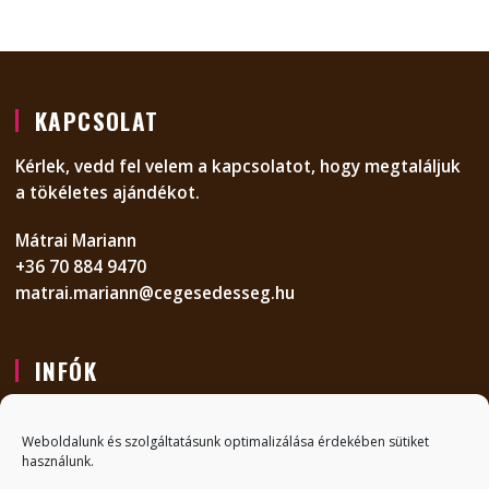
KAPCSOLAT
Kérlek, vedd fel velem a kapcsolatot, hogy megtaláljuk
a tökéletes ajándékot.
Mátrai Mariann
+36 70 884 9470
matrai.mariann@cegesedesseg.hu
INFÓK
KAPCSOLAT
Weboldalunk és szolgáltatásunk optimalizálása érdekében sütiket
GYIK
használunk.