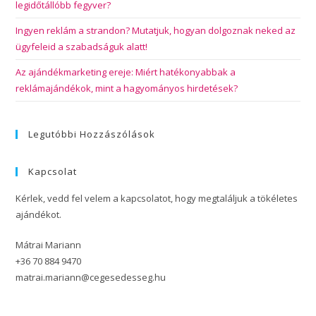
legidőtállóbb fegyver?
Ingyen reklám a strandon? Mutatjuk, hogyan dolgoznak neked az
ügyfeleid a szabadságuk alatt!
Az ajándékmarketing ereje: Miért hatékonyabbak a
reklámajándékok, mint a hagyományos hirdetések?
Legutóbbi Hozzászólások
Kapcsolat
Kérlek, vedd fel velem a kapcsolatot, hogy megtaláljuk a tökéletes
ajándékot.
Mátrai Mariann
+36 70 884 9470
matrai.mariann@cegesedesseg.hu