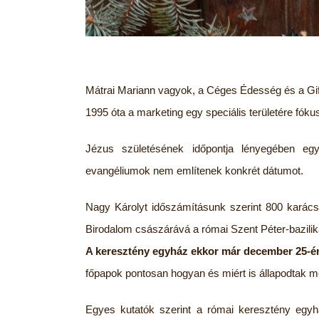
Mátrai Mariann vagyok, a Céges Édesség és a Gift
1995 óta a marketing egy speciális területére fóku
Jézus születésének időpontja lényegében eg
evangéliumok nem említenek konkrét dátumot.
Nagy Károlyt időszámításunk szerint 800 karác
Birodalom császárává a római Szent Péter-bazili
A keresztény egyház ekkor már december 25-é
főpapok pontosan hogyan és miért is állapodtak 
Egyes kutatók szerint a római keresztény egy