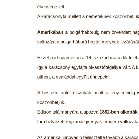
ékessége lett.
A karácsonyfa mellett a németeknek köszönhetjü
Amerikában
a polgárháborúig nem örvendett nag
változást a polgárháború hozta, melynek lezárásá
Ezzel párhuzamosan a 19. század második feléb
így a karácsony egyfajta olvasztótégellyé vált. A
otthon, a családdal együtt ünnepelni.
A hosszú, sötét éjszakák miatt a fény mindig is
köszönhetjük.
Edison találmányára alapozva
1882-ben alkották 
fára helyezett régimódi gyertyák modern változata l
Az amerikai innováció fejlesztette tovább a kará