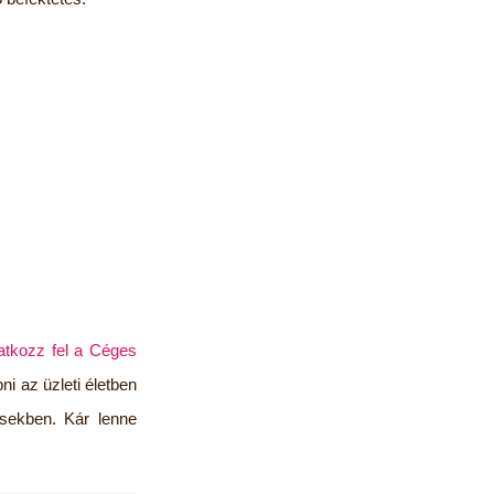
ratkozz fel a Céges
i az üzleti életben
ésekben. Kár lenne