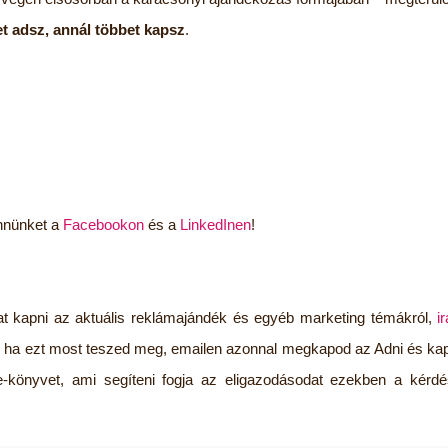
t adsz, annál többet kapsz
.
ennünket a
Facebookon
és a
LinkedInen
!
t kapni az aktuális reklámajándék és egyéb marketing témákról,
i
 ha ezt most teszed meg, emailen azonnal megkapod az Adni és kapn
 e-könyvet, ami segíteni fogja az eligazodásodat ezekben a kérd