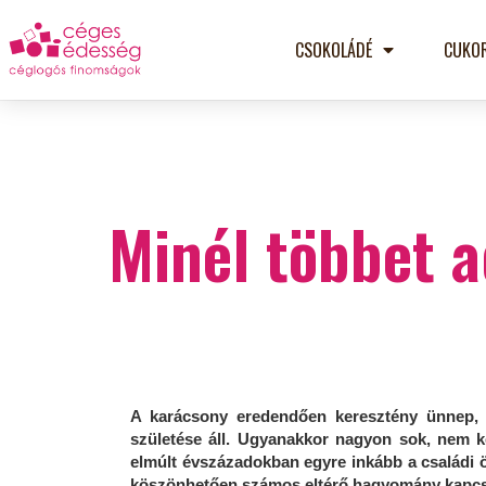
CSOKOLÁDÉ
CUKO
Minél többet a
A karácsony eredendően keresztény ünnep, 
születése áll. Ugyanakkor nagyon sok, nem k
elmúlt évszázadokban egyre inkább a családi ös
köszönhetően számos eltérő hagyomány kapcs