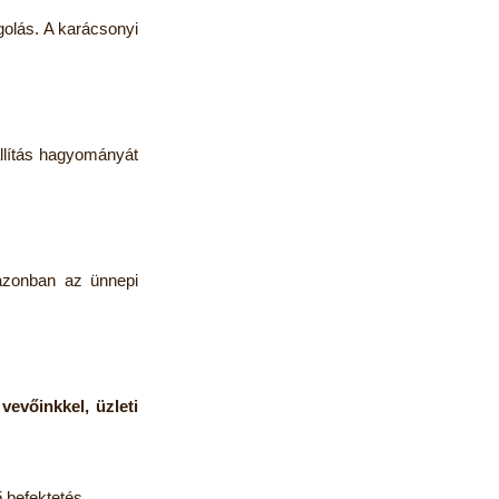
golás. A karácsonyi
llítás hagyományát
azonban az ünnepi
 vevőinkkel, üzleti
 befektetés.