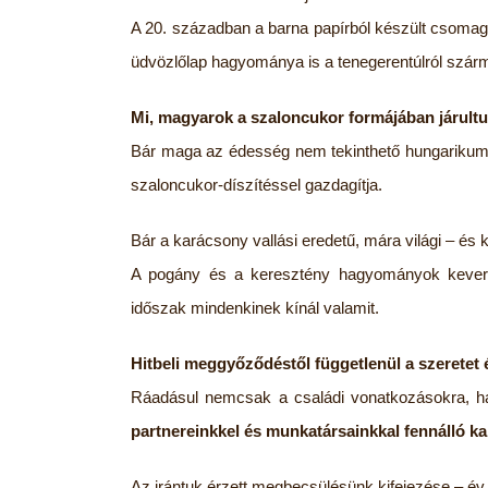
A 20. században a barna papírból készült csomag
üdvözlőlap hagyománya is a tenegerentúlról szár
Mi, magyarok a szaloncukor formájában járult
Bár maga az édesség nem tekinthető hungarikum
szaloncukor-díszítéssel gazdagítja.
Bár a karácsony vallási eredetű, mára világi – és 
A pogány és a keresztény hagyományok keverék
időszak mindenkinek kínál valamit.
Hitbeli meggyőződéstől függetlenül a szeretet
Ráadásul nemcsak a családi vonatkozásokra, ha
partnereinkkel és munkatársainkkal fennálló ka
Az irántuk érzett megbecsülésünk kifejezése – év