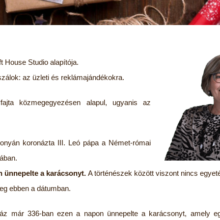
 House Studio alapítója.
szálok: az üzleti és reklámajándékokra.
yfajta közmegegyezésen alapul, ugyanis az
sonyán koronázta III. Leó pápa a Német-római
kában.
n ünnepelte a karácsonyt.
A történészek között viszont nincs egyet
meg ebben a dátumban.
ház már 336-ban ezen a napon ünnepelte a karácsonyt, amely eg