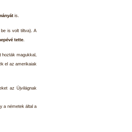
ományát
is.
is volt tiltva). A
epévé tette
.
t hozták magukkal,
ék el az amerikaiak
eket az Újvilágnak
y a németek által a