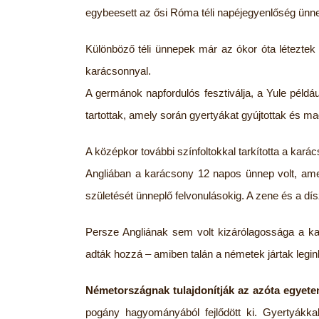
egybeesett az ősi Róma téli napéjegyenlőség ünne
Különböző téli ünnepek már az ókor óta léteztek
karácsonnyal.
A germánok napfordulós fesztiválja, a Yule példáu
tartottak, amely során gyertyákat gyújtottak és magy
A középkor további színfoltokkal tarkította a kará
Angliában a karácsony 12 napos ünnep volt, ame
születését ünneplő felvonulásokig. A zene és a d
Persze Angliának sem volt kizárólagossága a kará
adták hozzá – amiben talán a németek jártak legin
Németországnak tulajdonítják az azóta egyet
pogány hagyományából fejlődött ki. Gyertyákkal 