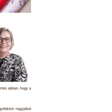
értés abban, hogy a
yébként nagyjából