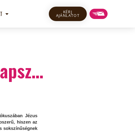
KÉRJ
T
AJÁNLATOT
kapsz…
fókuszában Jézus
pszerű, hiszen az
lis sokszínűségnek