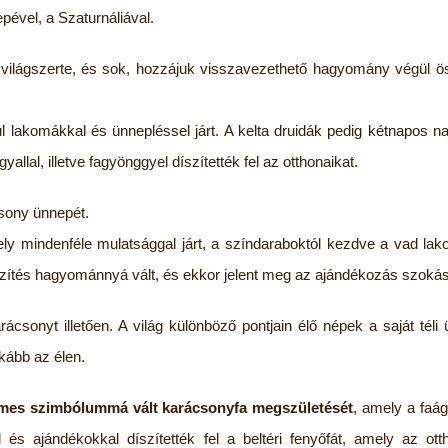
pével, a Szaturnáliával.
 világszerte, és sok, hozzájuk visszavezethető hagyomány végül ö
l lakomákkal és ünnepléssel járt. A kelta druidák pedig kétnapos nap
allal, illetve fagyönggyel díszítették fel az otthonaikat.
csony ünnepét.
ly mindenféle mulatsággal járt, a színdaraboktól kezdve a vad la
íszítés hagyománnyá vált, és ekkor jelent meg az ajándékozás szokás
csonyt illetően. A világ különböző pontjain élő népek a saját téli
kább az élen.
emes szimbólummá vált karácsonyfa megszületését
, amely a faág
és ajándékokkal díszítették fel a beltéri fenyőfát, amely az ott