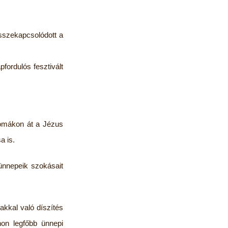
sszekapcsolódott a
fordulós fesztivált
komákon át a Jézus
a is.
 ünnepeik szokásait
akkal való díszítés
hon legfőbb ünnepi