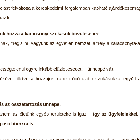
olást felváltotta a kereskedelmi forgalomban kapható ajándékcsoma
mazik.
unk hozzá a karácsonyi szokások bővüléséhez.
nak, mégis mi vagyunk az egyetlen nemzet, amely a karácsonyfa-á
kétségtelenül egyre inkább elüzletiesedett – ünneppé vált.
ével, illetve a hozzájuk kapcsolódó újabb szokásokkal együtt 
 és az összetartozás ünnepe.
nem az életünk egyéb területeire is igaz –
így az ügyfeleinkkel,
pcsolatunkra is
.
 végén elsősorban a karácsonyi ajándékozás formájában – megtérülő