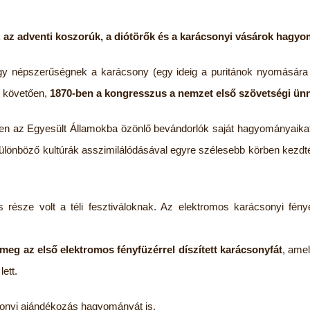
k
az adventi koszorúk, a diótörők és a karácsonyi vásárok hagy
y népszerűségnek a karácsony (egy ideig a puritánok nyomására be 
t követően,
1870-ben a kongresszus a nemzet első szövetségi ünn
en az Egyesült Államokba özönlő bevándorlók saját hagyományaika
 különböző kultúrák asszimilálódásával egyre szélesebb körben kezdt
 része volt a téli fesztiváloknak. Az elektromos karácsonyi fény
meg az első elektromos fényfüzérrel díszített karácsonyfát
, amel
ett.
csonyi ajándékozás hagyományát is.