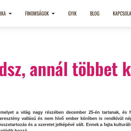
RKA
FINOMSÁGOK
GYIK
BLOG
KAPCSOLA
dsz, annál többet 
melyet a világ nagy részében december 25-én tartanak, és 
eresztény vallású és nem hívő ember körében is rendkívül né
szetartozás és a szeretet jelképévé vált. Ennek a fajta kulturá
olódik hozzá.