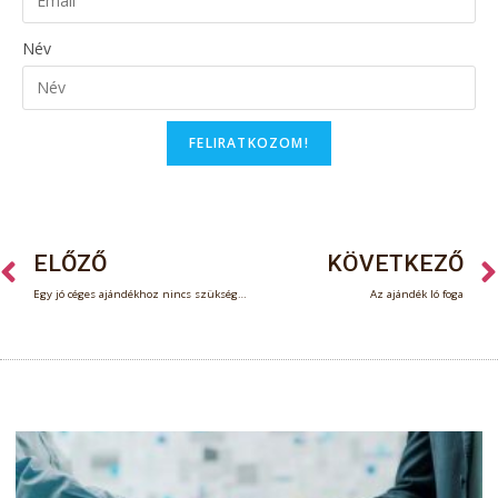
Név
FELIRATKOZOM!
ELŐZŐ
KÖVETKEZŐ
Egy jó céges ajándékhoz nincs szükség egy táskányi pénzre
Az ajándék ló foga