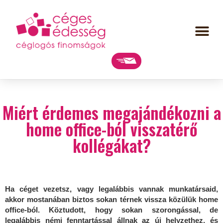
Miért érdemes megajándékozni a
home office-ból visszatérő
kollégákat?
Ha céget vezetsz, vagy legalábbis vannak munkatársaid,
akkor mostanában biztos sokan térnek vissza közülük home
office-ból. Köztudott, hogy sokan szorongással, de
legalábbis némi fenntartással állnak az új helyzethez, és