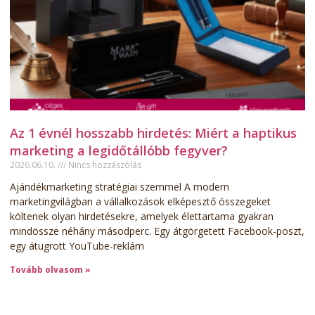
Az 1 évnél hosszabb hirdetés: Miért a haptikus
marketing a legidőtállóbb fegyver?
2026.06.10.
Nincs hozzászólás
Ajándékmarketing stratégiai szemmel A modern
marketingvilágban a vállalkozások elképesztő összegeket
költenek olyan hirdetésekre, amelyek élettartama gyakran
mindössze néhány másodperc. Egy átgörgetett Facebook-poszt,
egy átugrott YouTube-reklám
Tovább olvasom »