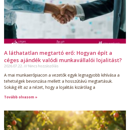
A láthatatlan megtartó erő: Hogyan épít a
céges ajándék valódi munkavállalói lojalitást?
2026.07.22.
Nincs hozzászólás
A mai munkaerőpiacon a vezetők egyik legnagyobb kihívása a
tehetségek bevonzása mellett a hosszútávú megtartásuk.
Sokáig élt az a nézet, hogy a lojalitás kizárólag a
Tovább olvasom »