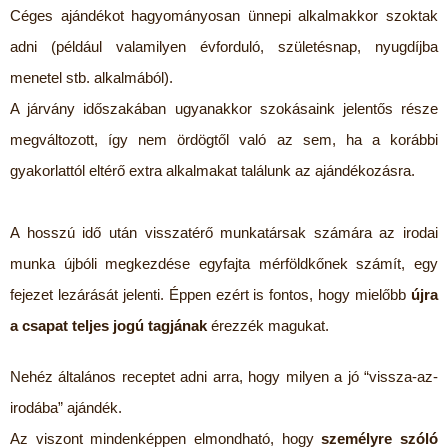
Céges ajándékot hagyományosan ünnepi alkalmakkor szoktak
adni (például valamilyen évforduló, születésnap, nyugdíjba
menetel stb. alkalmából).
A járvány időszakában ugyanakkor szokásaink jelentős része
megváltozott, így nem ördögtől való az sem, ha a korábbi
gyakorlattól eltérő extra alkalmakat találunk az ajándékozásra.
A hosszú idő után visszatérő munkatársak számára az irodai
munka újbóli megkezdése egyfajta mérföldkőnek számít, egy
fejezet lezárását jelenti. Éppen ezért is fontos, hogy mielőbb
újra
a csapat teljes jogú tagjának
érezzék magukat.
Nehéz általános receptet adni arra, hogy milyen a jó “vissza-az-
irodába” ajándék.
Az viszont mindenképpen elmondható, hogy
személyre szóló