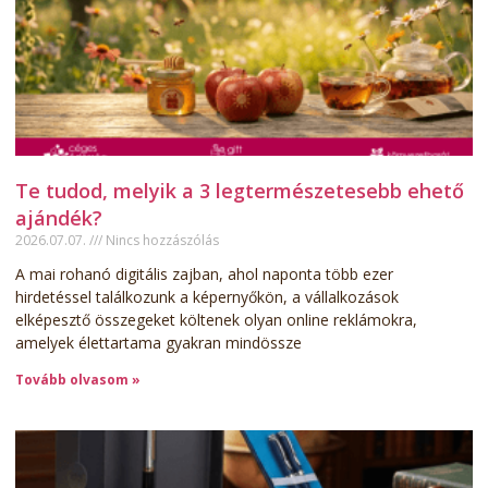
Te tudod, melyik a 3 legtermészetesebb ehető
ajándék?
2026.07.07.
Nincs hozzászólás
A mai rohanó digitális zajban, ahol naponta több ezer
hirdetéssel találkozunk a képernyőkön, a vállalkozások
elképesztő összegeket költenek olyan online reklámokra,
amelyek élettartama gyakran mindössze
Tovább olvasom »