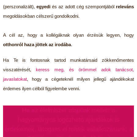
(perszonalizált),
egyedi
és az adott cég szempontjából
releváns
megoldásokban célszerű gondolkodni.
A cél az, hogy a kollégáknak olyan érzésük legyen, hogy
otthonról haza jöttek az irodába
.
Ha Te is fontosnak tartod munkatársaid zökkenőmentes
visszatérését,
keress meg, és örömmel adok tanácsot,
javaslatokat
, hogy a cégeteknél milyen jellegű ajándékokat
érdemes ilyen célból figyelembe venni.
Ha az élelmiszer alapúak mellett a
hagyományos logózható ajándékok is
érdekelnek, látogass el másik vállalkozásunk, a