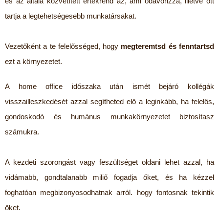
és az általa közvetített értékrend az, ami odavonzza, illetve ott
tartja a legtehetségesebb munkatársakat.
Vezetőként a te felelősséged, hogy
megteremtsd és fenntartsd
ezt a környezetet.
A home office időszaka után ismét bejáró kollégák
visszailleszkedését azzal segítheted elő a leginkább, ha felelős,
gondoskodó és humánus munkakörnyezetet biztosítasz
számukra.
A kezdeti szorongást vagy feszültséget oldani lehet azzal, ha
vidámabb, gondtalanabb miliő fogadja őket, és ha kézzel
foghatóan megbizonyosodhatnak arról. hogy fontosnak tekintik
őket.