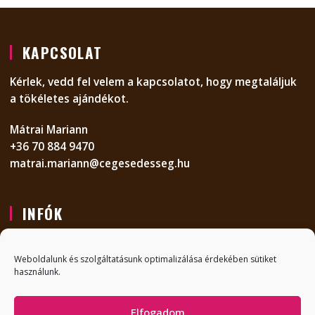
KAPCSOLAT
Kérlek, vedd fel velem a kapcsolatot, hogy megtaláljuk
a tökéletes ajándékot.
Mátrai Mariann
+36 70 884 9470
matrai.mariann@cegesedesseg.hu
INFÓK
KAPCSOLAT
Weboldalunk és szolgáltatásunk optimalizálása érdekében sütiket
GYIK
használunk.
ADATVÉDELMI NYILATKOZAT
Elfogadom