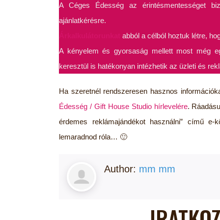
A Céges Édesség az érintésmentességet biztos
ajánlatkérésre.
Árkalkulátorunkat
abból a célból hoztuk létre, h
A kényelem és gyorsaság mellett most még egy 
keresztül is hatékonyan intézhetik az üzleti és re
Ha szeretnél rendszeresen hasznos információka
Édesség / Gift House Studio hírlevelére
. Ráadásu
érdemes reklámajándékot használni” című e-k
lemaradnod róla… 🙂
Author:
mm mm
IRATKOZ