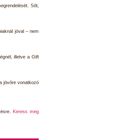
egrendelését. Sőt,
iaknál jóval – nem
él, illetve a Gift
 a jövőre vonatkozó
zésre.
Keress meg