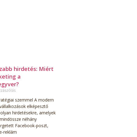
zabb hirdetés: Miért
keting a
egyver?
zzászólás
ratégiai szemmel A modern
vállalkozások elképesztő
olyan hirdetésekre, amelyek
 mindössze néhány
rgetett Facebook-poszt,
e-reklám