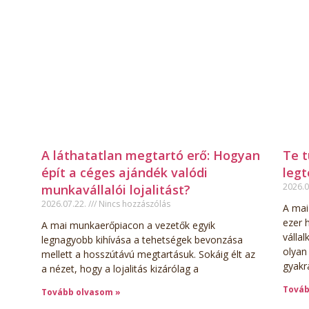
A láthatatlan megtartó erő: Hogyan
Te t
épít a céges ajándék valódi
leg
2026.0
munkavállalói lojalitást?
2026.07.22.
Nincs hozzászólás
A mai
ezer 
A mai munkaerőpiacon a vezetők egyik
válla
legnagyobb kihívása a tehetségek bevonzása
olyan
mellett a hosszútávú megtartásuk. Sokáig élt az
gyakr
a nézet, hogy a lojalitás kizárólag a
Továb
Tovább olvasom »