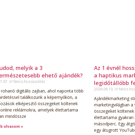
udod, melyik a 3
Az 1 évnél hoss
természetesebb ehető ajándék?
a haptikus mar
7.07.
Nincs hozzászólás
legidőtállóbb f
2026.06.10.
Nincs ho
 rohanó digitális zajban, ahol naponta több
hirdetéssel találkozunk a képernyőkön, a
Ajándékmarketing st
lkozások elképesztő összegeket költenek
marketingvilágban a 
 online reklámokra, amelyek élettartama
összegeket költenek 
an mindössze
élettartama gyakran
másodperc. Egy átgö
b olvasom »
egy átugrott YouTub