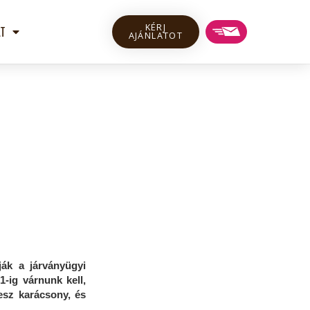
KÉRJ
T
AJÁNLATOT
ák a járványügyi
-ig várnunk kell,
esz karácsony, és