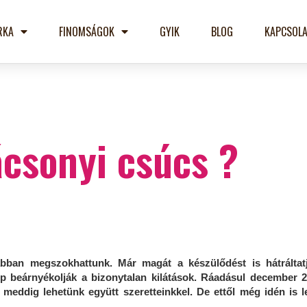
RKA
FINOMSÁGOK
GYIK
BLOG
KAPCSOLA
csonyi csúcs ?
bban megszokhattunk. Már magát a készülődést is hátráltatj
 beárnyékolják a bizonytalan kilátások. Ráadásul december 21
meddig lehetünk együtt szeretteinkkel. De ettől még idén is l