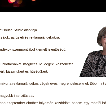
 House Studio alapítója.
szálok: az üzleti és reklámajándékokra.
jándékok szempontjából kiemelt jelentőségű.
munkatársaikat megbecsülő cégek köszönetet
t, bizalmukért és hűségükért.
amikor a reklámajándékos cégek éves megrendeléseiknek több mint a f
nagyobb intenzitással.
an szeptember-október folyamán kezdődött, hanem egy-másfél hóna