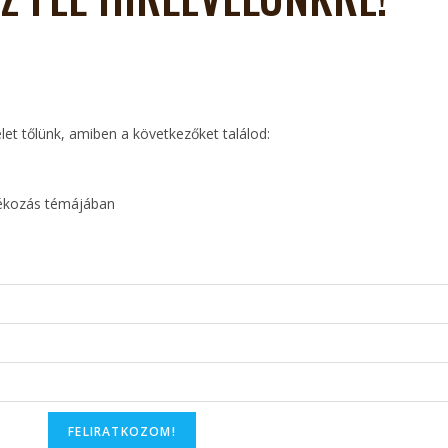
elet tőlünk, amiben a következőket találod:
dékozás témájában
FELIRATKOZOM!