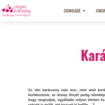
CSOKOLÁDÉ
CUKO
Kará
Az idei karácsony más lesz, mint amit korá
korlátozások, az ünnep fényét pedig némiképp
hogy megtudjuk, egyáltalán milyen körben és 
rajtunk is múlik, mit hozunk ki belőle… ?