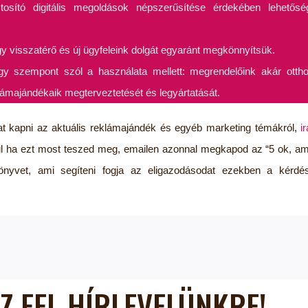
ító digitális megoldások népszerűsítése érdekében lehetősége
ogy visszatérő és új ügyfeleink dolgát egyaránt megkönnyítsük.
szempont szól a használata mellett: megrendelőink akár otthon
klámajándékaik megterveztetését és legyártatását.
t kapni az aktuális reklámajándék és egyéb marketing témákról,
i
l ha ezt most teszed meg, emailen azonnal megkapod az “5 ok, amié
önyvet, ami segíteni fogja az eligazodásodat ezekben a kérdé
Z FEL HÍRLEVELÜNKRE!