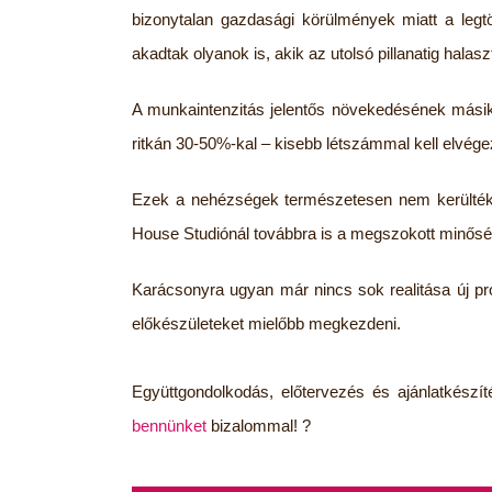
bizonytalan gazdasági körülmények miatt a leg
akadtak olyanok is, akik az utolsó pillanatig hala
A munkaintenzitás jelentős növekedésének másik 
ritkán 30-50%-kal – kisebb létszámmal kell elvég
Ezek a nehézségek természetesen nem kerülték e
House Studiónál továbbra is a megszokott minőségű
Karácsonyra ugyan már nincs sok realitása új pro
előkészületeket mielőbb megkezdeni.
Együttgondolkodás, előtervezés és ajánlatkészí
bennünket
bizalommal! ?