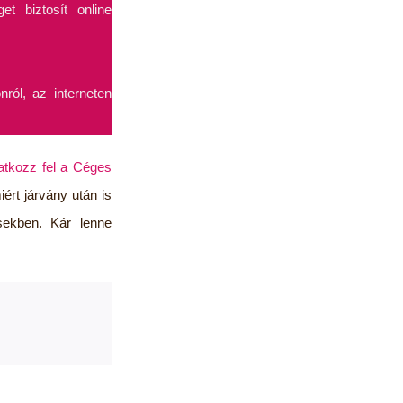
t biztosít online
ról, az interneten
ratkozz fel a Céges
rt járvány után is
sekben. Kár lenne