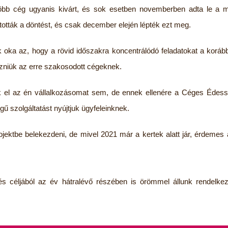
több cég ugyanis kivárt, és sok esetben novemberben adta le a m
sztották a döntést, és csak december elején lépték ezt meg.
oka az, hogy a rövid időszakra koncentrálódó feladatokat a korább
ezniük az erre szakosodott cégeknek.
l az én vállalkozásomat sem, de ennek ellenére a Céges Édességn
 szolgáltatást nyújtjuk ügyfeleinknek.
jektbe belekezdeni, de mivel 2021 már a kertek alatt jár, érdemes
tés céljából az év hátralévő részében is örömmel állunk rendelke