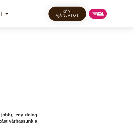
KÉRJ
T
AJÁNLATOT
 jobb), egy dolog
nzást várhassunk a