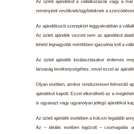
Az üzleti ajándékot a vállalkozások vagy a már
reménybeli vevőiknek/ügyfeleiknek a szerződéses 
Az ajándékozói szerepkört leggyakrabban a vállalk
Az üzleti ajándék viszont nem az ajándékot áta
lehető legnagyobb mértékben igazodnia kell a vállal
Az üzleti ajándék kiválasztásakor érdemes meg
társaság tevékenységéhez, mivel ezzel az ajándé
Olyan esetben, amikor rendszeresen felmerülő apr
ajándékot kapott. Ezzel elkerülhető az a megleh
is ugyanazt vagy ugyanolyan jellegű ajándékot kap
Az üzleti ajándék esetében a külcsín legalább anny
Az – ideális esetben logózott – csomagolás u