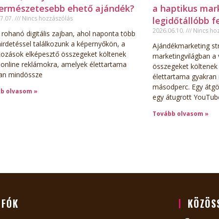
természetesebb ehető ajándék?
a haptikus mar
7.07.
Nincs hozzászólás
legidőtállóbb f
2026.06.10.
Nincs ho
 rohanó digitális zajban, ahol naponta több
hirdetéssel találkozunk a képernyőkön, a
Ajándékmarketing st
lkozások elképesztő összegeket költenek
marketingvilágban a 
 online reklámokra, amelyek élettartama
összegeket költenek 
an mindössze
élettartama gyakran
másodperc. Egy átgö
b olvasom »
egy átugrott YouTub
Tovább olvasom »
NFÓK
KÖZÖS