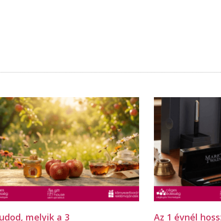
udod, melyik a 3
Az 1 évnél hoss