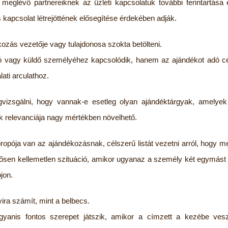
 meglévő partnereiknek az üzleti kapcsolatuk további fenntartása
kapcsolat létrejöttének elősegítése érdekében adják.
ozás vezetője vagy tulajdonosa szokta betölteni.
dó vagy küldő személyéhez kapcsolódik, hanem az ajándékot adó c
ati arculathoz.
vizsgálni, hogy vannak-e esetleg olyan ajándéktárgyak, amelyek 
k relevanciája nagy mértékben növelhető.
opója van az ajándékozásnak, célszerű listát vezetni arról, hogy me
etősen kellemetlen szituáció, amikor ugyanaz a személy két egymás
jon.
ira számít, mint a belbecs.
gyanis fontos szerepet játszik, amikor a címzett a kezébe vesz