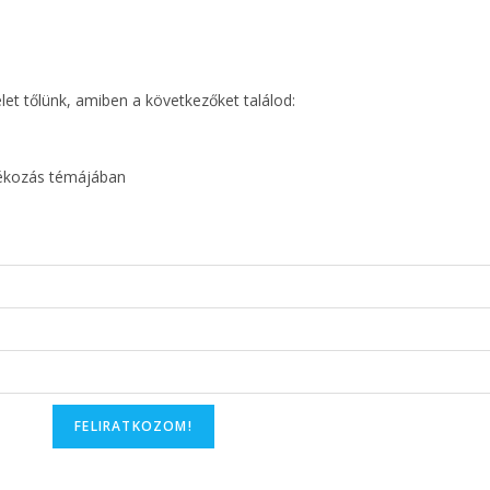
elet tőlünk, amiben a következőket találod:
dékozás témájában
FELIRATKOZOM!