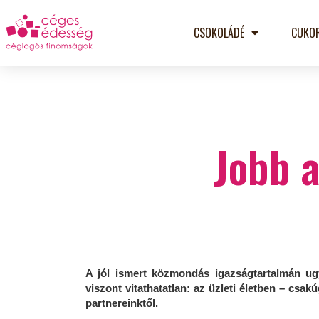
CSOKOLÁDÉ
CUKO
Jobb a
A jól ismert közmondás igazságtartalmán ugy
viszont vitathatatlan: az üzleti életben – csa
partnereinktől.