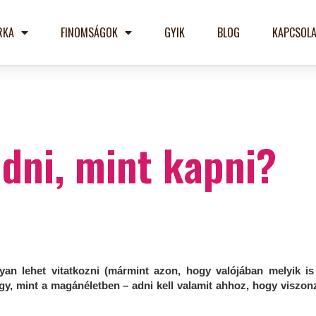
RKA
FINOMSÁGOK
GYIK
BLOG
KAPCSOLA
dni, mint kapni?
an lehet vitatkozni (mármint azon, hogy valójában melyik is
kúgy, mint a magánéletben – adni kell valamit ahhoz, hogy viszo