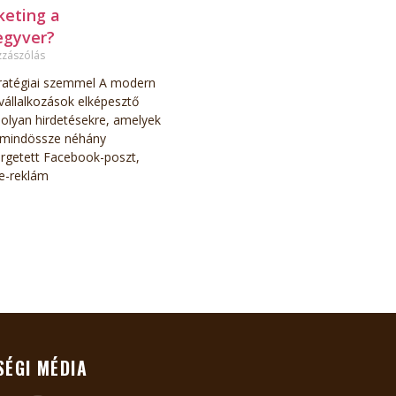
keting a
egyver?
zzászólás
ratégiai szemmel A modern
vállalkozások elképesztő
olyan hirdetésekre, amelyek
 mindössze néhány
rgetett Facebook-poszt,
e-reklám
SÉGI MÉDIA