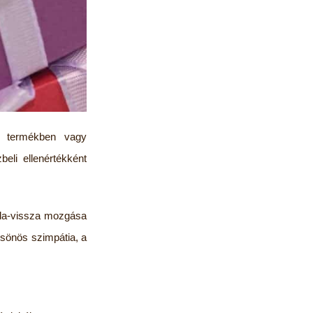
en termékben vagy
beli ellenértékként
oda-vissza mozgása
sönös szimpátia, a