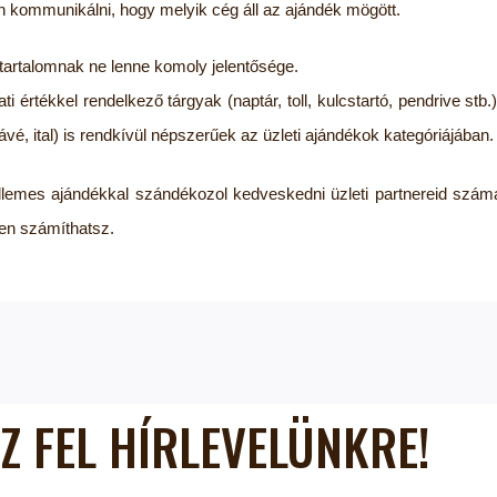
 kommunikálni, hogy melyik cég áll az ajándék mögött.
a tartalomnak ne lenne komoly jelentősége.
i értékkel rendelkező tárgyak (naptár, toll, kulcstartó, pendrive stb.)
ávé, ital) is rendkívül népszerűek az üzleti ajándékok kategóriájában.
llemes ajándékkal szándékozol kedveskedni üzleti partnereid számá
en számíthatsz.
Z FEL HÍRLEVELÜNKRE!