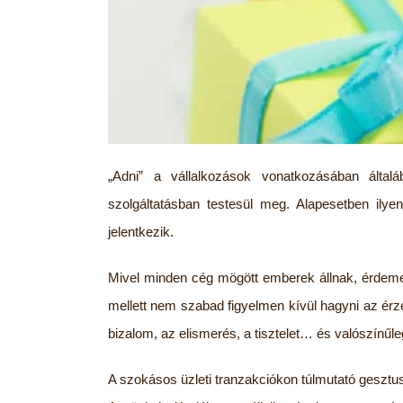
„Adni” a vállalkozások vonatkozásában általá
szolgáltatásban testesül meg. Alapesetben ilyen
jelentkezik.
Mivel minden cég mögött emberek állnak, érdeme
mellett nem szabad figyelmen kívül hagyni az ér
bizalom, az elismerés, a tisztelet… és valószínűle
A szokásos üzleti tranzakciókon túlmutató gesztu