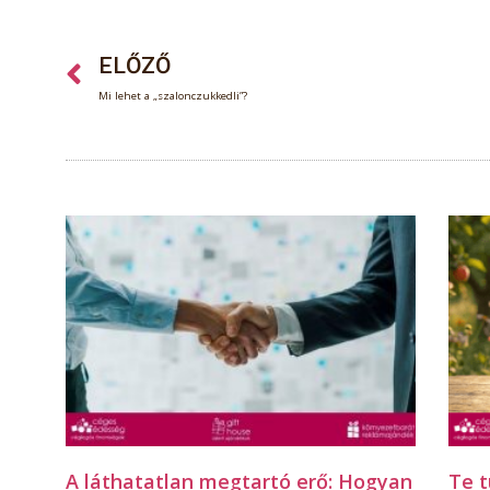
ELŐZŐ
Mi lehet a „szalonczukkedli”?
A láthatatlan megtartó erő: Hogyan
Te t