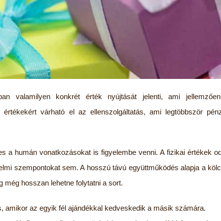
ban valamilyen konkrét érték nyújtását jelenti, ami jellemző
 értékekért várható el az ellenszolgáltatás, ami legtöbbször pénz
s a humán vonatkozásokat is figyelembe venni. A fizikai értékek 
zelmi szempontokat sem. A hosszú távú együttműködés alapja a kölc
g még hosszan lehetne folytatni a sort.
s, amikor az egyik fél ajándékkal kedveskedik a másik számára.