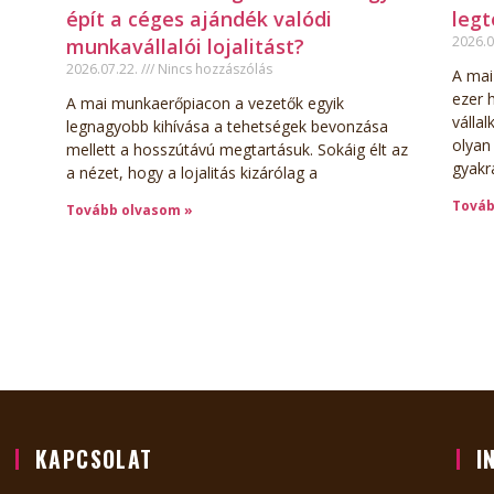
épít a céges ajándék valódi
leg
2026.0
munkavállalói lojalitást?
2026.07.22.
Nincs hozzászólás
A mai
ezer 
A mai munkaerőpiacon a vezetők egyik
válla
legnagyobb kihívása a tehetségek bevonzása
olyan
mellett a hosszútávú megtartásuk. Sokáig élt az
gyakr
a nézet, hogy a lojalitás kizárólag a
Továb
Tovább olvasom »
KAPCSOLAT
I