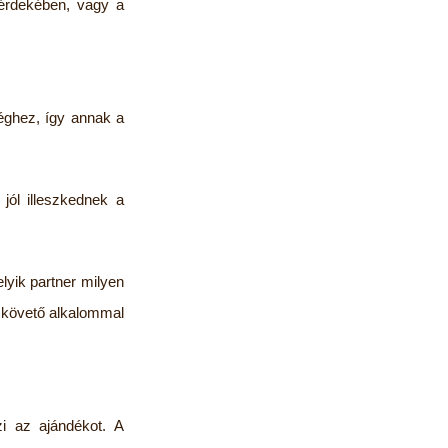
 érdekében, vagy a
éghez, így annak a
jól illeszkednek a
lyik partner milyen
t követő alkalommal
i az ajándékot. A