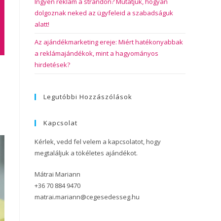
Ingyen reklám a strandon? Mutatjuk, hogyan
dolgoznak neked az ügyfeleid a szabadságuk
alatt!
Az ajándékmarketing ereje: Miért hatékonyabbak
a reklámajándékok, mint a hagyományos
hirdetések?
Legutóbbi Hozzászólások
Kapcsolat
Kérlek, vedd fel velem a kapcsolatot, hogy
megtaláljuk a tökéletes ajándékot.
Mátrai Mariann
+36 70 884 9470
matrai.mariann@cegesedesseg.hu