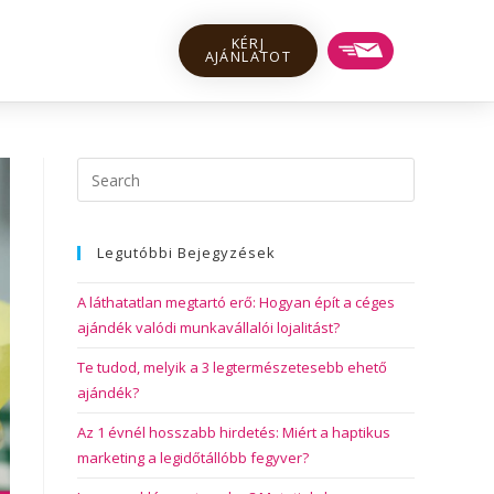
KÉRJ
AJÁNLATOT
Legutóbbi Bejegyzések
A láthatatlan megtartó erő: Hogyan épít a céges
ajándék valódi munkavállalói lojalitást?
Te tudod, melyik a 3 legtermészetesebb ehető
ajándék?
Az 1 évnél hosszabb hirdetés: Miért a haptikus
marketing a legidőtállóbb fegyver?