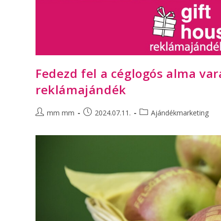
Fedezd fel a céglogós alma var
reklámajándék
mm mm
2024.07.11.
Ajándékmarketing