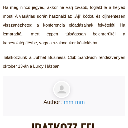
Ha még nincs jegyed, akkor ne várj tovább, foglald le a helyed
most! A vásárlás során használd az „Aji” kódot, és díjmentesen
visszanézheted a konferencia előadásainak felvételét! Ha
lemaradtál, mert éppen túlságosan belemerültél a
kapcsolatépítésbe, vagy a szaloncukor kóstolásba..
Találkozzunk a Juhhé! Business Club Sandwich rendezvényén
október 13-án a Lurdy Házban!
Author:
mm mm
IRATKOZZ FEL