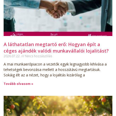
A láthatatlan megtartó erő: Hogyan épít a
céges ajándék valódi munkavállalói lojalitást?
2026.07.22.
Nincs hozzászólás
A mai munkaerőpiacon a vezetők egyik legnagyobb kihívása a
tehetségek bevonzása mellett a hosszútávú megtartásuk.
Sokáig élt az a nézet, hogy a lojalitás kizárólag a
Tovább olvasom »