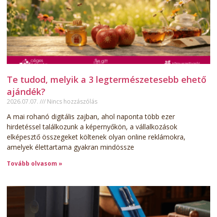
Te tudod, melyik a 3 legtermészetesebb ehető
ajándék?
2026.07.07.
Nincs hozzászólás
A mai rohanó digitális zajban, ahol naponta több ezer
hirdetéssel találkozunk a képernyőkön, a vállalkozások
elképesztő összegeket költenek olyan online reklámokra,
amelyek élettartama gyakran mindössze
Tovább olvasom »