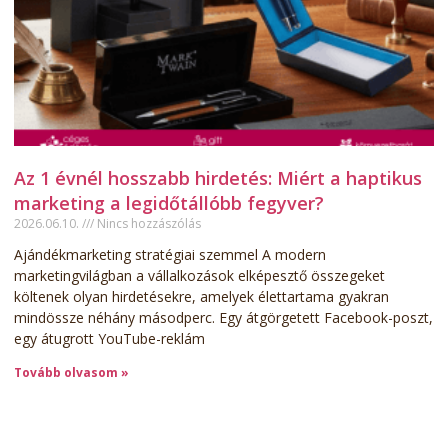
Az 1 évnél hosszabb hirdetés: Miért a haptikus
marketing a legidőtállóbb fegyver?
2026.06.10.
Nincs hozzászólás
Ajándékmarketing stratégiai szemmel A modern
marketingvilágban a vállalkozások elképesztő összegeket
költenek olyan hirdetésekre, amelyek élettartama gyakran
mindössze néhány másodperc. Egy átgörgetett Facebook-poszt,
egy átugrott YouTube-reklám
Tovább olvasom »