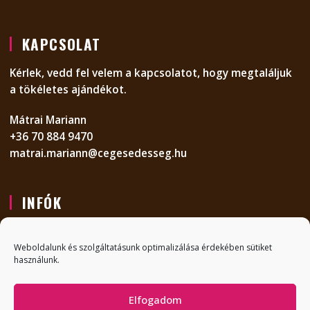
KAPCSOLAT
Kérlek, vedd fel velem a kapcsolatot, hogy megtaláljuk
a tökéletes ajándékot.
Mátrai Mariann
+36 70 884 9470
matrai.mariann@cegesedesseg.hu
INFÓK
KAPCSOLAT
Weboldalunk és szolgáltatásunk optimalizálása érdekében sütiket
GYIK
használunk.
ADATVÉDELMI NYILATKOZAT
Elfogadom