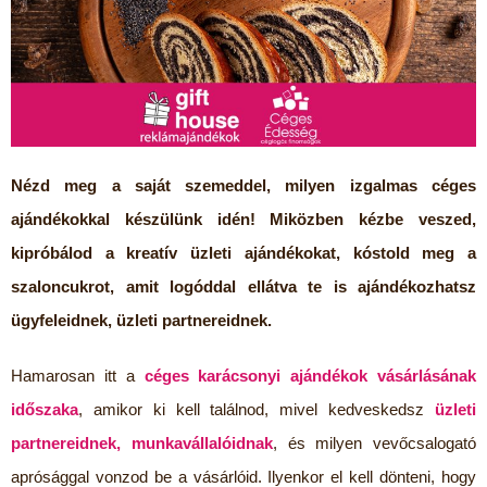
Nézd meg a saját szemeddel, milyen izgalmas céges
ajándékokkal készülünk idén! Miközben kézbe veszed,
kipróbálod a kreatív üzleti ajándékokat, kóstold meg a
szaloncukrot, amit logóddal ellátva te is ajándékozhatsz
ügyfeleidnek, üzleti partnereidnek.
Hamarosan itt a
céges karácsonyi ajándékok
vásárlásának
időszaka
, amikor ki kell találnod, mivel kedveskedsz
üzleti
partnereidnek, munkavállalóidnak
, és milyen vevőcsalogató
aprósággal vonzod be a vásárlóid. Ilyenkor el kell dönteni, hogy