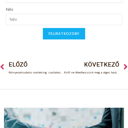
Név
FELIRATKOZOM!
ELŐZŐ
KÖVETKEZŐ
Környezettudatos marketing: csatlakozz elsők között
Kiről ne feledkezzünk meg a céges karácsonyi ajándékok kiválasztásakor?