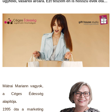
ügyfelei, vásárlói arcára. Ezt teszem én is hosszú évek óta…
Mátrai Mariann vagyok,
a Céges Édesség
alapítója.
1995 óta a marketing