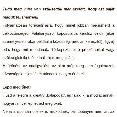
Tudd meg, mire van szükségük már azelőtt, hogy azt saját
maguk felismernék!
Folyamatosan törekedj arra, hogy minél jobban megismerd a
célközönséged. Valahányszor kapcsolatba kerülsz velük (akár
személyesen, akár például a közösségi médián keresztül), figyelj
oda, hogy mit mondanak. Térképezd fel a problémáikat vagy
szükségleteiket, és kínálj rájuk megoldást.
A törődést, az odafigyelést, az akár még meg sem fogalmazott
kívánságok teljesítését mindenki nagyra értékeli.
Lepd meg őket!
Húzd a fejedre a kreatív „kalapodat”, és találd ki a módját annak,
hogyan, mivel lephetnéd meg őket.
Néha a spontán ötletek is működnek, bár többnyire nem árt az