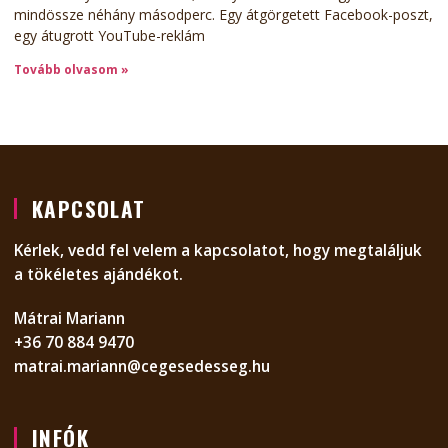
mindössze néhány másodperc. Egy átgörgetett Facebook-poszt,
egy átugrott YouTube-reklám
Tovább olvasom »
KAPCSOLAT
Kérlek, vedd fel velem a kapcsolatot, hogy megtaláljuk
a tökéletes ajándékot.
Mátrai Mariann
+36 70 884 9470
matrai.mariann@cegesedesseg.hu
INFÓK