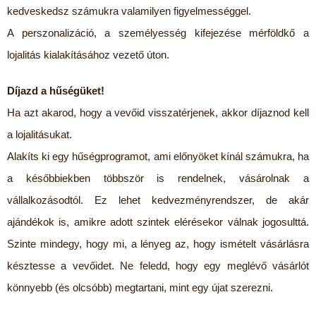
kedveskedsz számukra valamilyen figyelmességgel.
A perszonalizáció, a személyesség kifejezése mérföldkő a
lojalitás kialakításához vezető úton.
Díjazd a hűségüket!
Ha azt akarod, hogy a vevőid visszatérjenek, akkor díjaznod kell
a lojalitásukat.
Alakíts ki egy hűségprogramot, ami előnyöket kínál számukra, ha
a későbbiekben többször is rendelnek, vásárolnak a
vállalkozásodtól. Ez lehet kedvezményrendszer, de akár
ajándékok is, amikre adott szintek elérésekor válnak jogosulttá.
Szinte mindegy, hogy mi, a lényeg az, hogy ismételt vásárlásra
késztesse a vevőidet. Ne feledd, hogy egy meglévő vásárlót
könnyebb (és olcsóbb) megtartani, mint egy újat szerezni.