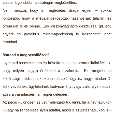
alapos átgondolás, a stratégiai megközelítés.
Nem muszáj, hogy a meglepetés drága legyen – sokkal
fontosabb, hogy a megajándékozottak hasznosnak találják, és
örömüket leljék benne. Egy viszonylag apró gesztussal (pl. egy
egyedi és praktikus reklámajándékkal) is köszönetet lehet
mondani.
Mutasd a megbecsülésed!
Igyekezd rendszeresen és következetesen kommunikálni feléjük,
hogy milyen nagyra értékeled a bizalmukat. Ezt megteheted
közösségi média posztokban, de akár úgy is, hogy minden X-
edik vevődnek, ügyfelednek kedvezményt vagy valamilyen pluszt
adsz a vásárlásáért, a megrendeléséért.
Az pedig különösen szívet melengető tud lenni, ha a névnapjukon
– vagy ha rendelkezel ilyen adattal, akkor a születésnapjukon is –