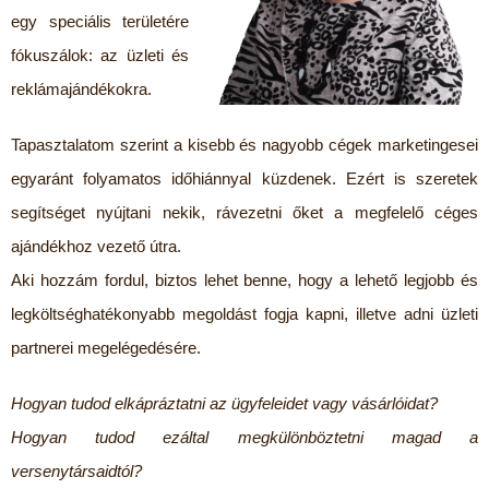
egy speciális területére
fókuszálok: az üzleti és
reklámajándékokra.
Tapasztalatom szerint a kisebb és nagyobb cégek marketingesei
egyaránt folyamatos időhiánnyal küzdenek. Ezért is szeretek
segítséget nyújtani nekik, rávezetni őket a megfelelő céges
ajándékhoz vezető útra.
Aki hozzám fordul, biztos lehet benne, hogy a lehető legjobb és
legköltséghatékonyabb megoldást fogja kapni, illetve adni üzleti
partnerei megelégedésére.
Hogyan tudod elkápráztatni az ügyfeleidet vagy vásárlóidat?
Hogyan tudod ezáltal megkülönböztetni magad a
versenytársaidtól?