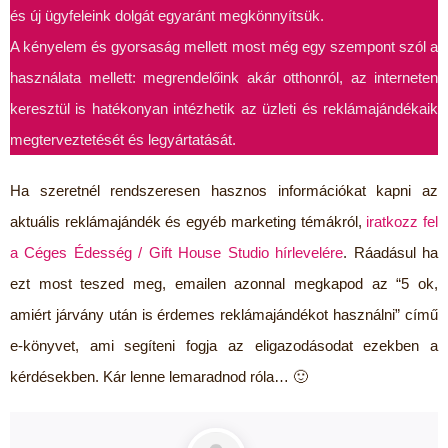
és új ügyfeleink dolgát egyaránt megkönnyítsük.
A kényelem és gyorsaság mellett most még egy szempont szól a
használata mellett: megrendelőink akár otthonról, az interneten
keresztül is hatékonyan intézhetik az üzleti és reklámajándékaik
megterveztetését és legyártatását.
Ha szeretnél rendszeresen hasznos információkat kapni az
aktuális reklámajándék és egyéb marketing témákról,
iratkozz fel
a Céges Édesség / Gift House Studio hírlevelére
. Ráadásul ha
ezt most teszed meg, emailen azonnal megkapod az “5 ok,
amiért járvány után is érdemes reklámajándékot használni” című
e-könyvet, ami segíteni fogja az eligazodásodat ezekben a
kérdésekben. Kár lenne lemaradnod róla… 🙂