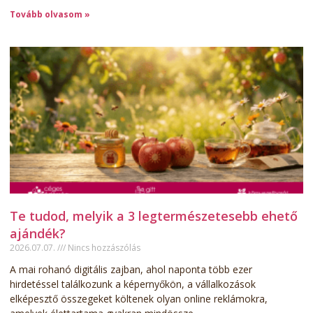
Tovább olvasom »
Te tudod, melyik a 3 legtermészetesebb ehető
ajándék?
2026.07.07.
Nincs hozzászólás
A mai rohanó digitális zajban, ahol naponta több ezer
hirdetéssel találkozunk a képernyőkön, a vállalkozások
elképesztő összegeket költenek olyan online reklámokra,