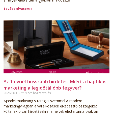
amelyek élettartama gyakran mindössze
Tovább olvasom »
Az 1 évnél hosszabb hirdetés: Miért a haptikus
marketing a legidőtállóbb fegyver?
2026.06.10.
Nincs hozzászólás
Ajándékmarketing stratégiai szemmel A modern
marketingvilágban a vállalkozások elképesztő összegeket
költenek olyan hirdetésekre, amelyek élettartama gyakran