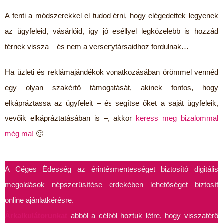
A fenti a módszerekkel el tudod érni, hogy elégedettek legyenek
az ügyfeleid, vásárlóid, így jó eséllyel legközelebb is hozzád
térnek vissza – és nem a versenytársaidhoz fordulnak…
Ha üzleti és reklámajándékok vonatkozásában örömmel vennéd
egy olyan szakértő támogatását, akinek fontos, hogy
elkápráztassa az ügyfeleit – és segítse őket a saját ügyfeleik,
vevőik elkápráztatásában is –, akkor
keress meg bizalommal
még ma!
🙂
A Céges Édesség az érintésmentességet biztosító digitális
megoldások népszerűsítése érdekében lehetőséget biztosít
online ajánlatkérésre.
Árkalkulátorunkat
abból a célból hoztuk létre, hogy visszatérő