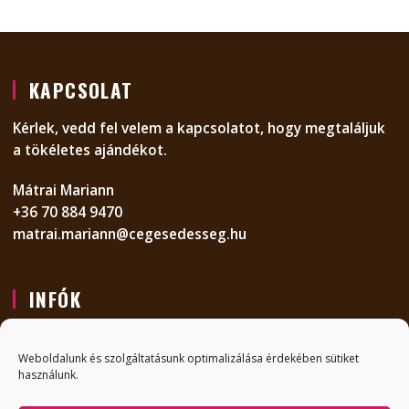
KAPCSOLAT
Kérlek, vedd fel velem a kapcsolatot, hogy megtaláljuk
a tökéletes ajándékot.
Mátrai Mariann
+36 70 884 9470
matrai.mariann@cegesedesseg.hu
INFÓK
KAPCSOLAT
Weboldalunk és szolgáltatásunk optimalizálása érdekében sütiket
GYIK
használunk.
ADATVÉDELMI NYILATKOZAT