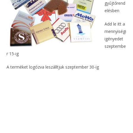
gyűjtőrend
elésben
Add le itt a
mennyiségi
igényedet
szeptembe
r 15-ig
A terméket logózva leszálltjuk szeptember 30-ig