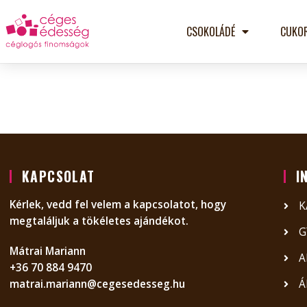
CSOKOLÁDÉ
CUKO
KAPCSOLAT
I
Kérlek, vedd fel velem a kapcsolatot, hogy
K
megtaláljuk a tökéletes ajándékot.
G
Mátrai Mariann
A
+36 70 884 9470
matrai.mariann@cegesedesseg.hu
Á