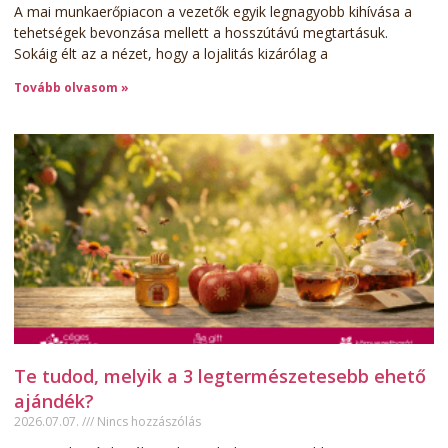
A mai munkaerőpiacon a vezetők egyik legnagyobb kihívása a
tehetségek bevonzása mellett a hosszútávú megtartásuk.
Sokáig élt az a nézet, hogy a lojalitás kizárólag a
Tovább olvasom »
Te tudod, melyik a 3 legtermészetesebb ehető
ajándék?
2026.07.07.
Nincs hozzászólás