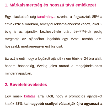
1. Márkaismertség és hosszú távú emlékezet
Egy piackutató cég
tanulmánya
szerint, a fogyasztók 85%-a
emlékszik a márkára, amelytől reklámajándékot kapott, akár 2
évig is az ajándék kézhezvétele után. 58–77%-uk pedig
megtartja az ajándékot legalább egy évnél tovább, ami
hosszabb márkamegjelenést biztosít.
Ez azt jelenti, hogy a logózott ajándék nem tűnik el 24 óra alatt,
hanem hónapokig, évekig jelen marad a megajándékozott
mindennapjaiban.
2. Bevételnövekedés
Egy másik
kutatás
arra jutott, hogy a promóciós ajándékot
kapók
83%-kal nagyobb eséllyel választják újra ugyanazt a