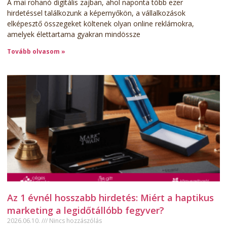
A mai rohanó digitális zajban, ahol naponta több ezer
hirdetéssel találkozunk a képernyőkön, a vállalkozások
elképesztő összegeket költenek olyan online reklámokra,
amelyek élettartama gyakran mindössze
Tovább olvasom »
Az 1 évnél hosszabb hirdetés: Miért a haptikus
marketing a legidőtállóbb fegyver?
2026.06.10.
Nincs hozzászólás