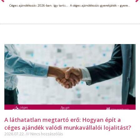
Céges ajándékozás 2026-ban: így tartsd a lépést
A céges ajándékozás gyerekjáték – gyereknapi ajándékötletek vállalatoknak
A láthatatlan megtartó erő: Hogyan épít a
céges ajándék valódi munkavállalói lojalitást?
2026.07.22.
Nincs hozzászólás