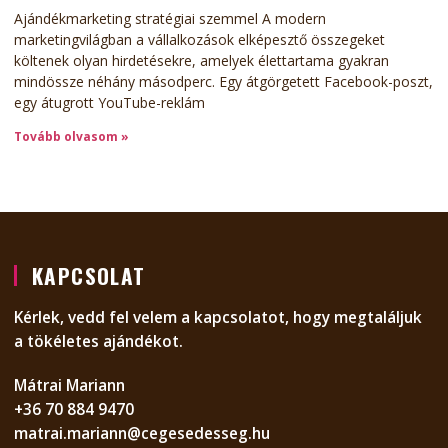
Ajándékmarketing stratégiai szemmel A modern
marketingvilágban a vállalkozások elképesztő összegeket
költenek olyan hirdetésekre, amelyek élettartama gyakran
mindössze néhány másodperc. Egy átgörgetett Facebook-poszt,
egy átugrott YouTube-reklám
Tovább olvasom »
KAPCSOLAT
Kérlek, vedd fel velem a kapcsolatot, hogy megtaláljuk
a tökéletes ajándékot.
Mátrai Mariann
+36 70 884 9470
matrai.mariann@cegesedesseg.hu