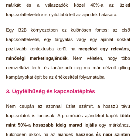
márkát
és a válaszadók közel 40%-a az üzleti
kapcsolatfelvételre is nyitottabb lett az ajándék hatására.
Egy B2B környezetben ez különösen fontos: az első
kapcsolatfelvétel, egy tárgyalás vagy egy ajánlat sokkal
pozitívabb kontextusba kerül, ha
megelőzi egy releváns,
minőségi marketingajándék
.
Nem véletlen, hogy több
nemzetközi tech- és tanácsadó cég ma már célzott gifting
kampányokat épít be az értékesítési folyamataiba.
3. Ügyfélhűség és kapcsolatépítés
Nem csupán az azonnali üzlet számít, a hosszú távú
kapcsolatok is fontosak. A promóciós ajándékot kapók
több
mint 50%-a hosszabb ideig marad lojális
egy márkához,
különösen akkor, ha az ajándék
hasznos és napi szinten