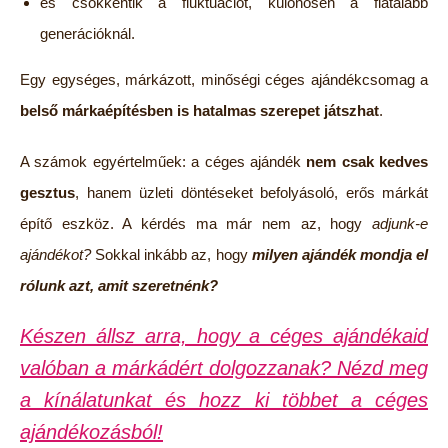
és csökkentik a fluktuációt, különösen a fiatalabb
generációknál.
Egy egységes, márkázott, minőségi céges ajándékcsomag a
belső márkaépítésben is hatalmas szerepet játszhat
.
A számok egyértelműek: a céges ajándék
nem csak kedves
gesztus
, hanem üzleti döntéseket befolyásoló, erős márkát
építő eszköz. A kérdés ma már nem az, hogy
adjunk-e
ajándékot?
Sokkal inkább az, hogy
milyen ajándék mondja el
rólunk azt, amit szeretnénk?
Készen állsz arra, hogy a céges ajándékaid
valóban a márkádért dolgozzanak? Nézd meg
a kínálatunkat és hozz ki többet a céges
ajándékozásból!