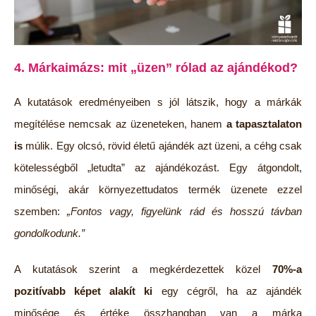
4. Márkaimázs: mit „üzen” rólad az ajándékod?
A kutatások eredményeiben s jól látszik, hogy a márkák
megítélése nemcsak az üzeneteken, hanem
a tapasztalaton
is
múlik. Egy olcsó, rövid életű ajándék azt üzeni, a céhg csak
kötelességből „letudta” az ajándékozást. Egy átgondolt,
minőségi, akár környezettudatos termék üzenete ezzel
szemben:
„Fontos vagy, figyelünk rád és hosszú távban
gondolkodunk.”
A kutatások szerint a megkérdezettek közel
70%-a
pozitívabb képet alakít ki
egy cégről, ha az ajándék
minősége és értéke összhangban van a márka