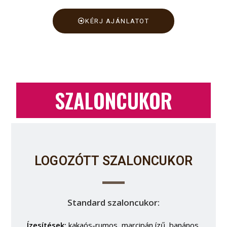
KÉRJ AJÁNLATOT
SZALONCUKOR
LOGOZÓTT SZALONCUKOR
Standard szaloncukor:
Ízesítések:
kakaós-rumos, marcipán ízű, banános,