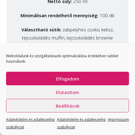
Nettó súly:
250 ml
Minimálisan rendelhető mennyiség:
100 db
Választható sütik:
zabpelyhes csokis keksz,
tejcsokoládés muffin, tejcsokoládés brownie
Weboldalunk és szolgáltatásunk optimalizálása érdekében sütiket
használunk.
KÉRJ AJÁNLATOT
Elfogadom
Elutasítom
Beállítások
Adatvédelmi és adatkezelési
Adatvédelmi és adatkezelési
Impresszum
szabályzat
szabályzat