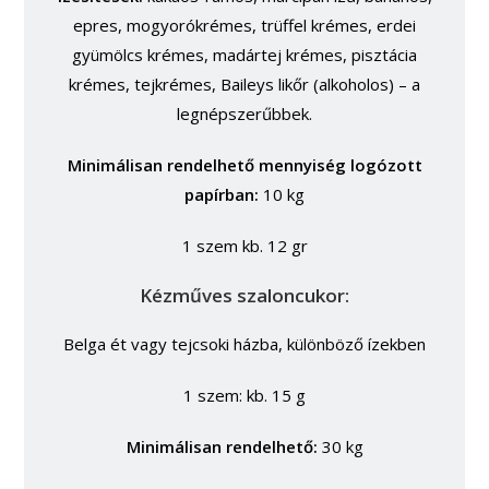
epres, mogyorókrémes, trüffel krémes, erdei
gyümölcs krémes, madártej krémes, pisztácia
krémes, tejkrémes, Baileys likőr (alkoholos) – a
legnépszerűbbek.
Minimálisan rendelhető mennyiség logózott
papírban:
10 kg
1 szem kb. 12 gr
Kézműves szaloncukor:
Belga ét vagy tejcsoki házba, különböző ízekben
1 szem: kb. 15 g
Minimálisan rendelhető:
30 kg