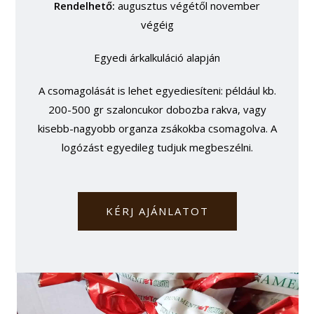
Rendelhető:
augusztus végétől november
végéig
Egyedi árkalkuláció alapján
A csomagolását is lehet egyediesíteni: például kb.
200-500 gr szaloncukor dobozba rakva, vagy
kisebb-nagyobb organza zsákokba csomagolva. A
logózást egyedileg tudjuk megbeszélni.
KÉRJ AJÁNLATOT