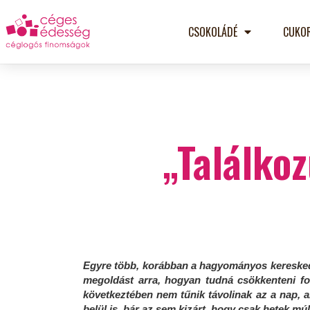
CSOKOLÁDÉ
CUKO
„Találko
Egyre több, korábban a hagyományos kereskedel
megoldást arra, hogyan tudná csökkenteni fo
következtében nem tűnik távolinak az a nap, 
belül is, bár az sem kizárt, hogy csak hetek mú