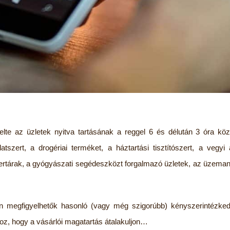
te az üzletek nyitva tartásának a reggel 6 és délután 3 óra közö
latszert, a drogériai terméket, a háztartási tisztítószert, a vegyi 
zertárak, a gyógyászati segédeszközt forgalmazó üzletek, az üzema
on megfigyelhetők hasonló (vagy még szigorúbb) kényszerintézke
hoz, hogy a vásárlói magatartás átalakuljon…