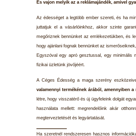
És vajon melyik az a reklámajándék, amivel gyak
Az édességet a legtöbb ember szereti, és ha min
juttatjuk el a vásárlóinkhoz, akkor szinte gara
megőriznek bennünket az emlékezetükben, és legk
hogy ajánlani fognak bennünket az ismerőseiknek,
Egyszóval egy apró gesztussal, egy minimális
fizikai üzletünk jövőjéért.
A Céges Édesség a maga szerény eszközeivel
valamennyi termékének árából, amennyiben a
létre, hogy visszatérő és új ügyfeleink dolgát e
használata mellett: megrendelőink akár otthonr
megterveztetését és legyártatását.
Ha szeretnél rendszeresen hasznos információka