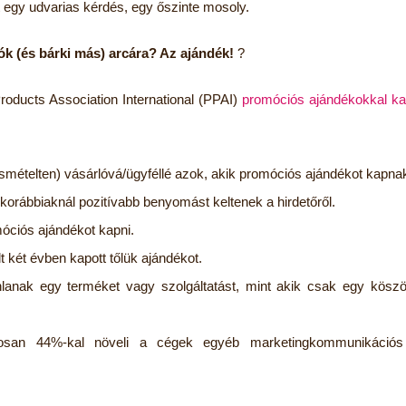
nt egy udvarias kérdés, egy őszinte mosoly.
ók (és bárki más) arcára? Az ajándék!
?
oducts Association International (PPAI)
promóciós ajándékokkal ka
smételten) vásárlóvá/ügyféllé azok, akik promóciós ajándékot kapnak
orábbiaknál pozitívabb benyomást keltenek a hirdetőről.
óciós ajándékot kapni.
t két évben kapott tőlük ajándékot.
anak egy terméket vagy szolgáltatást, mint akik csak egy köszö
gosan 44%-kal növeli a cégek egyéb marketingkommunikációs