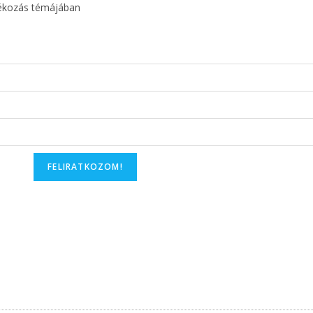
dékozás témájában
FELIRATKOZOM!