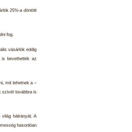
rlók 25%-a döntött
ni fog.
ális vásárlók eddig
 is bevethették az
i, mit tehetnek a –
 szívét továbbra is
világ hátrányát. A
yelmesség hasonlóan