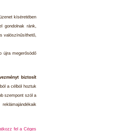
 üzenet kíséretében
vel gondolnak ránk,
s valószínűsíthető,
b újra megerősödő
ezményt biztosít
ból a célból hoztuk
abb szempont szól a
s reklámajándékaik
ratkozz fel a Céges