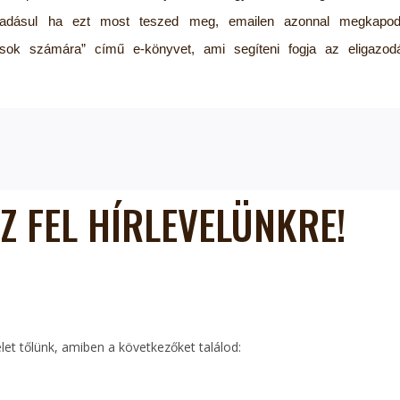
adásul ha ezt most teszed meg, emailen azonnal megkapo
ások számára” című e-könyvet, ami segíteni fogja az eligazo
Z FEL HÍRLEVELÜNKRE!
elet tőlünk, amiben a következőket találod: