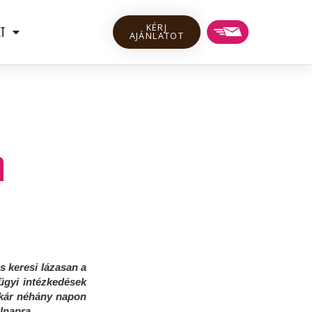
KÉRJ
T
AJÁNLATOT
n
s keresi lázasan a
ügyi intézkedések
akár néhány napon
lnapra.