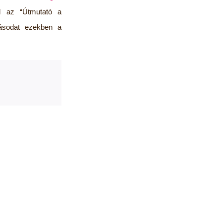
d az “Útmutató a
dásodat ezekben a