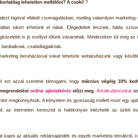
orlatilag lehetetlen mellélőni?
A csoki!
?
dezt logóval ellátott csomagolásban, esetleg valamilyen marketing
ntáltan sikert érhetünk el náluk. Elégedettek lesznek, hálás szív
özelebb is jó eséllyel tőlünk vásárolnak. Mindezeken túl még az i
 barátaiknak, családtagjaiknak.
 marketing beruházással sokat tehetünk webáruházunk vagy későb
 ezt azzal szeretné támogatni, hogy
március végéig 10% kedv
 megrendelést
online ajánlatkérés
előzi meg
.
Árkalkulátorunkat
ab
gyaránt megkönnyítsük. A kényelem és gyorsaság mellett most egy új
ól, az interneten keresztül is hatékonyan intézhetik az üzleti é
t kapni az aktuális reklámajándék és egyéb marketing témákról,
i