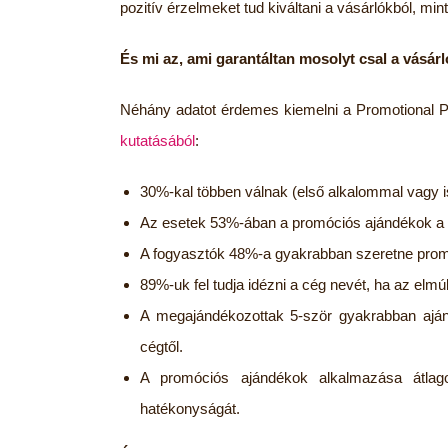
pozitív érzelmeket tud kiváltani a vásárlókból, mi
És mi az, ami garantáltan mosolyt csal a vásárl
Néhány adatot érdemes kiemelni a Promotional Pr
kutatásából
:
30%-kal többen válnak (első alkalommal vagy i
Az esetek 53%-ában a promóciós ajándékok a k
A fogyasztók 48%-a gyakrabban szeretne prom
89%-uk fel tudja idézni a cég nevét, ha az elmúl
A megajándékozottak 5-ször gyakrabban ajánl
cégtől.
A promóciós ajándékok alkalmazása átla
hatékonyságát.