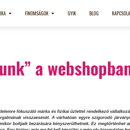
RKA
FINOMSÁGOK
GYIK
BLOG
KAPCSOLA
zunk” a webshopba
emre fókuszáló márka és fizikai üzlettel rendelkező vállalkozá
rgalmának visszaesését. A várhatóan egyre szigorodó járvány
amikor boltjaik bezárására kényszerülhetnek. Ez megtörténhet 
lva. Egy biztos: már ma fel kell készülni a még oly bizonytalan ho