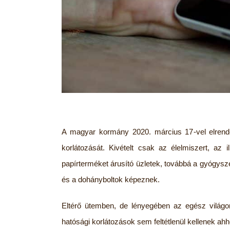
A magyar kormány 2020. március 17-vel elrendel
korlátozását. Kivételt csak az élelmiszert, az il
papírterméket árusító üzletek, továbbá a gyógys
és a dohányboltok képeznek.
Eltérő ütemben, de lényegében az egész világ
hatósági korlátozások sem feltétlenül kellenek ah