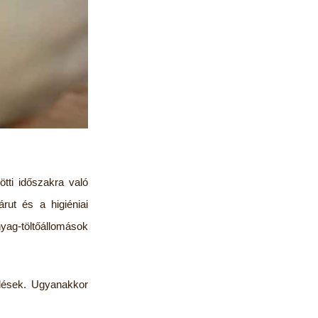
tti időszakra való
árut és a higiéniai
nyag-töltőállomások
dések. Ugyanakkor