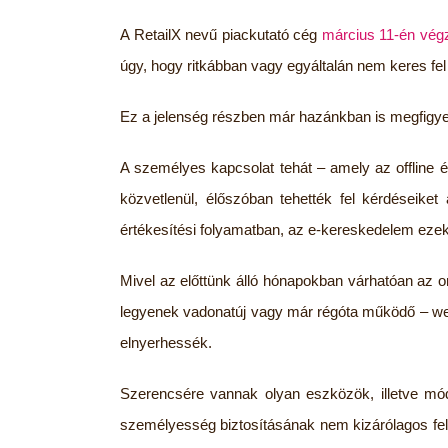
A RetailX nevű piackutató cég
március 11-én végz
úgy, hogy ritkábban vagy egyáltalán nem keres fel f
Ez a jelenség részben már hazánkban is megfigye
A személyes kapcsolat tehát – amely az offline ér
közvetlenül, élőszóban tehették fel kérdéseike
értékesítési folyamatban, az e-kereskedelem eze
Mivel az előttünk álló hónapokban várhatóan az on
legyenek vadonatúj vagy már régóta működő – webs
elnyerhessék.
Szerencsére vannak olyan eszközök, illetve mód
személyesség biztosításának nem kizárólagos felt