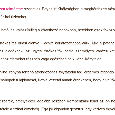
ett felmérése
szerint az Egyesült Királyságban a megkérdezett vásá
izikai üzleteket.
lhető, és valószínűleg a következő napokban, hetekben csak fokozód
tékesítés óriási előnye – egyre korlátozottabbá válik. Míg a potenci
t az eladóknak, az ügyes értékesítők pedig személyes varázsukat
ket az elemeket részben vagy egészben nélkülözni kénytelen.
line irányba történő átrendeződés folytatódni fog, érdemes átgondoln
hopok tulajdonosai, illetve vezetői annak érdekében, hogy a vevők
szerek, amelyekkel legalább részben kompenzálni lehet az online 
étele a fizikai közelség. Egy jól kigondolt gesztus, egy kedves fig