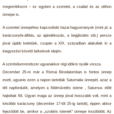
megemlékezni – ez egyben a szeretet, a család és az otthon
ünnepe is.
A szeretet ünnepéhez kapcsolódó hazai hagyományok (mint pl. a
karácsonyfa-állítás, az ajándékozás, a bejglisütés stb.) persze
jóval újabb keletűek, csupán a XIX. században alakultak ki a
kiegyezést követő békeévek idején.
A szimbólumrendszer ugyanakkor régi időkre nyúlik vissza.
December 25-re már a Római Birodalomban is fontos ünnep
esett, ugyanis ezen a napon tartották Saturnalia ünnepét, azaz a
téli napfordulót, amelyen a földművelés istene , Saturnus előtt
hajtottak főt. Ugyan maga az ünnep jóval hosszabb volt, mint a
későbbi karácsony (december 17-től 25-ig tartott), éppen akkor
fejeződött be, amikor a „szoláris istenek” ünnepe kezdődött. Az