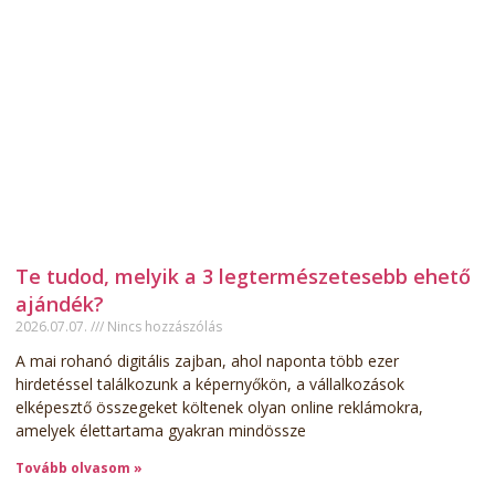
Te tudod, melyik a 3 legtermészetesebb ehető
ajándék?
2026.07.07.
Nincs hozzászólás
A mai rohanó digitális zajban, ahol naponta több ezer
hirdetéssel találkozunk a képernyőkön, a vállalkozások
elképesztő összegeket költenek olyan online reklámokra,
amelyek élettartama gyakran mindössze
Tovább olvasom »