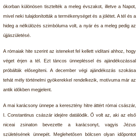
ókorban különösen tisztelték a meleg évszakot, illetve a Napot,
mivel neki tulajdonították a termékenységet és a jólétet. A tél és a
hideg a nélkülözés szimbóluma volt, a nyár és a meleg pedig az
újjászületésé.
A rómaiak hite szerint az isteneket fel kellett vidítani ahhoz, hogy
véget érjen a tél. Ezt táncos ünnepléssel és ajándékozással
próbálták elősegíteni. A december végi ajándékozás szokása
tehát mély történelmi gyökerekkel rendelkezik, motívuma már az
antik időkben megjelent.
A mai karácsony ünnepe a keresztény hitre áttért római császár,
I. Constantinus császár idejére datálódik. Ő volt az, aki az első
niceai zsinaton bevezette a karácsonyt, vagyis Jézus
születésének ünnepét. Meglehetősen bölcsen olyan időpontot