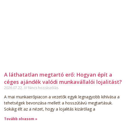
A láthatatlan megtartó erő: Hogyan épít a
céges ajándék valódi munkavállalói lojalitást?
2026.07.22.
Nincs hozzászólás
A mai munkaerőpiacon a vezetők egyik legnagyobb kihívása a
tehetségek bevonzása mellett a hosszútávú megtartásuk.
Sokáig élt az a nézet, hogy a lojalitás kizárólag a
Tovább olvasom »