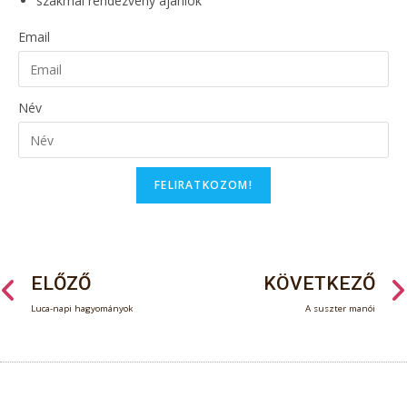
szakmai rendezvény ajánlók
Email
Név
FELIRATKOZOM!
ELŐZŐ
KÖVETKEZŐ
Luca-napi hagyományok
A suszter manói