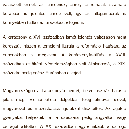
választott ennek az ünnepnek, amely a rómaiak számára
korábban is jelentős ünnep volt, így az átlagemberek is
könnyebben tudták az új szokást elfogadni.
A karácsony a XVI. században ismét jelentős változáson ment
keresztül, hiszen a templomi liturgia a reformáció hatására az
otthonokban is megjelent. A karácsonyfa-állítás a XVIII.
században elsőként Németországban vált általánossá, a XIX.
századra pedig egész Európában elterjedt.
Magyarországon a karácsonyfa német, illetve osztrák hatásra
jelent meg. Eleinte ehető dolgokkal, főleg almával, dióval,
mogyoróval és mézeskalács-figurákkal díszítették. Az ágakra
gyertyákat helyeztek, a fa csúcsára pedig angyalkát vagy
csillagot állítottak. A XX. században egyre inkább a csillogó