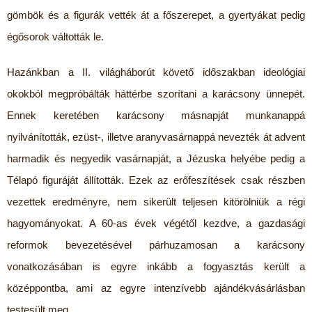
gömbök és a figurák vették át a főszerepet, a gyertyákat pedig
égősorok váltották le.
Hazánkban a II. világháborút követő időszakban ideológiai
okokból megpróbálták háttérbe szorítani a karácsony ünnepét.
Ennek keretében karácsony másnapját munkanappá
nyilvánították, ezüst-, illetve aranyvasárnappá nevezték át advent
harmadik és negyedik vasárnapját, a Jézuska helyébe pedig a
Télapó figuráját állították. Ezek az erőfeszítések csak részben
vezettek eredményre, nem sikerült teljesen kitörölniük a régi
hagyományokat. A 60-as évek végétől kezdve, a gazdasági
reformok bevezetésével párhuzamosan a karácsony
vonatkozásában is egyre inkább a fogyasztás került a
középpontba, ami az egyre intenzívebb ajándékvásárlásban
testesült meg.