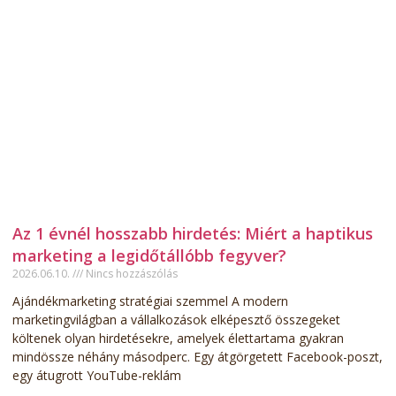
Az 1 évnél hosszabb hirdetés: Miért a haptikus
marketing a legidőtállóbb fegyver?
2026.06.10.
Nincs hozzászólás
Ajándékmarketing stratégiai szemmel A modern
marketingvilágban a vállalkozások elképesztő összegeket
költenek olyan hirdetésekre, amelyek élettartama gyakran
mindössze néhány másodperc. Egy átgörgetett Facebook-poszt,
egy átugrott YouTube-reklám