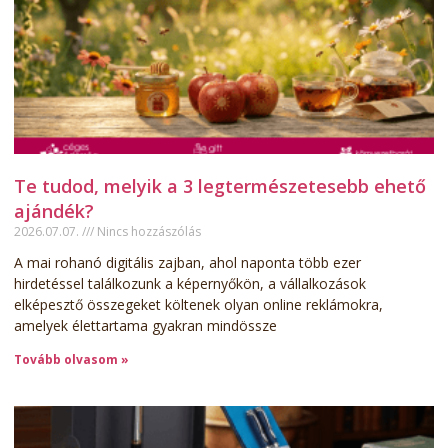
Te tudod, melyik a 3 legtermészetesebb ehető
ajándék?
2026.07.07.
Nincs hozzászólás
A mai rohanó digitális zajban, ahol naponta több ezer
hirdetéssel találkozunk a képernyőkön, a vállalkozások
elképesztő összegeket költenek olyan online reklámokra,
amelyek élettartama gyakran mindössze
Tovább olvasom »