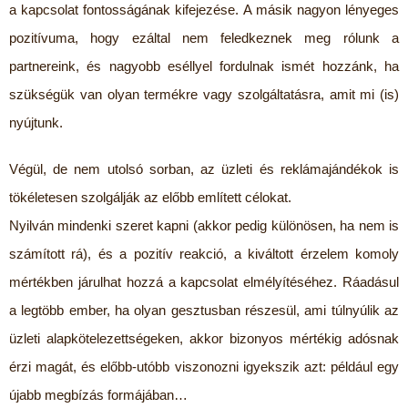
a kapcsolat fontosságának kifejezése. A másik nagyon lényeges
pozitívuma, hogy ezáltal nem feledkeznek meg rólunk a
partnereink, és nagyobb eséllyel fordulnak ismét hozzánk, ha
szükségük van olyan termékre vagy szolgáltatásra, amit mi (is)
nyújtunk.
Végül, de nem utolsó sorban, az üzleti és reklámajándékok is
tökéletesen szolgálják az előbb említett célokat.
Nyilván mindenki szeret kapni (akkor pedig különösen, ha nem is
számított rá), és a pozitív reakció, a kiváltott érzelem komoly
mértékben járulhat hozzá a kapcsolat elmélyítéséhez. Ráadásul
a legtöbb ember, ha olyan gesztusban részesül, ami túlnyúlik az
üzleti alapkötelezettségeken, akkor bizonyos mértékig adósnak
érzi magát, és előbb-utóbb viszonozni igyekszik azt: például egy
újabb megbízás formájában…