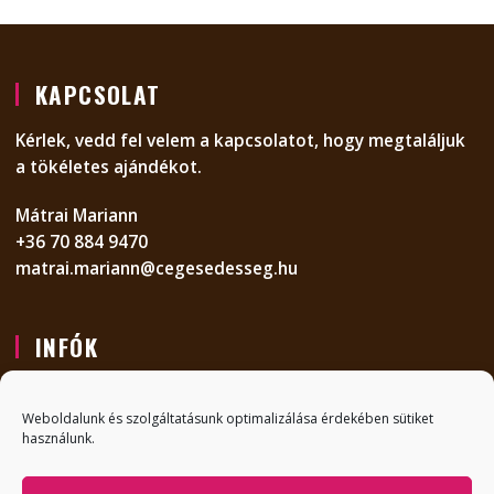
KAPCSOLAT
Kérlek, vedd fel velem a kapcsolatot, hogy megtaláljuk
a tökéletes ajándékot.
Mátrai Mariann
+36 70 884 9470
matrai.mariann@cegesedesseg.hu
INFÓK
KAPCSOLAT
Weboldalunk és szolgáltatásunk optimalizálása érdekében sütiket
GYIK
használunk.
ADATVÉDELMI NYILATKOZAT