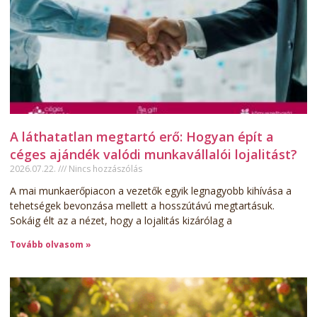
A láthatatlan megtartó erő: Hogyan épít a
céges ajándék valódi munkavállalói lojalitást?
2026.07.22.
Nincs hozzászólás
A mai munkaerőpiacon a vezetők egyik legnagyobb kihívása a
tehetségek bevonzása mellett a hosszútávú megtartásuk.
Sokáig élt az a nézet, hogy a lojalitás kizárólag a
Tovább olvasom »