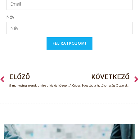
Név
FELIRATKOZOM!
ELŐZŐ
KÖVETKEZŐ
5 marketing trend, amire a kis és közepes vállalkozásoknak is érdemes odafigyelni
A Céges Édesség a hatékonyság Oscar-díját támogatja