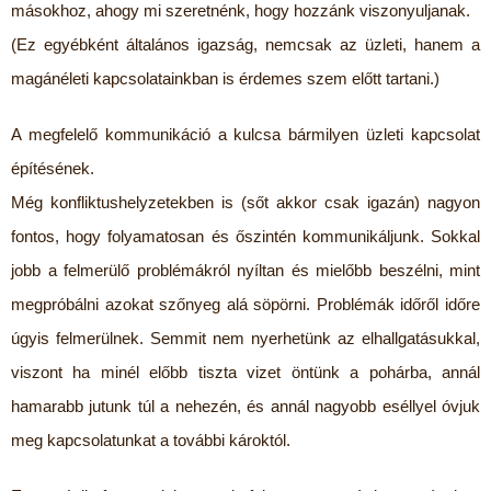
másokhoz, ahogy mi szeretnénk, hogy hozzánk viszonyuljanak.
(Ez egyébként általános igazság, nemcsak az üzleti, hanem a
magánéleti kapcsolatainkban is érdemes szem előtt tartani.)
A megfelelő kommunikáció a kulcsa bármilyen üzleti kapcsolat
építésének.
Még konfliktushelyzetekben is (sőt akkor csak igazán) nagyon
fontos, hogy folyamatosan és őszintén kommunikáljunk. Sokkal
jobb a felmerülő problémákról nyíltan és mielőbb beszélni, mint
megpróbálni azokat szőnyeg alá söpörni. Problémák időről időre
úgyis felmerülnek. Semmit nem nyerhetünk az elhallgatásukkal,
viszont ha minél előbb tiszta vizet öntünk a pohárba, annál
hamarabb jutunk túl a nehezén, és annál nagyobb eséllyel óvjuk
meg kapcsolatunkat a további károktól.