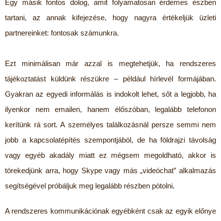
Egy másik fontos dolog, amit folyamatosan érdemes észben
tartani, az annak kifejezése, hogy nagyra értékeljük üzleti
partnereinket: fontosak számunkra.
Ezt minimálisan már azzal is megtehetjük, ha rendszeres
tájékoztatást küldünk részükre – például hírlevél formájában.
Gyakran az egyedi informálás is indokolt lehet, sőt a legjobb, ha
ilyenkor nem emailen, hanem élőszóban, legalább telefonon
kerítünk rá sort. A személyes találkozásnál persze semmi nem
jobb a kapcsolatépítés szempontjából, de ha földrajzi távolság
vagy egyéb akadály miatt ez mégsem megoldható, akkor is
törekedjünk arra, hogy Skype vagy más „videóchat” alkalmazás
segítségével próbáljuk meg legalább részben pótolni.
A rendszeres kommunikációnak egyébként csak az egyik előnye