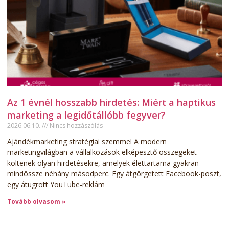
Az 1 évnél hosszabb hirdetés: Miért a haptikus
marketing a legidőtállóbb fegyver?
2026.06.10.
Nincs hozzászólás
Ajándékmarketing stratégiai szemmel A modern
marketingvilágban a vállalkozások elképesztő összegeket
költenek olyan hirdetésekre, amelyek élettartama gyakran
mindössze néhány másodperc. Egy átgörgetett Facebook-poszt,
egy átugrott YouTube-reklám
Tovább olvasom »