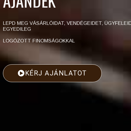
AJÁNDÉK
LEPD MEG VÁSÁRLÓIDAT, VENDÉGEIDET, ÜGYFELEI
EGYEDILEG
LOGÓZOTT FINOMSÁGOKKAL
KÉRJ AJÁNLATOT